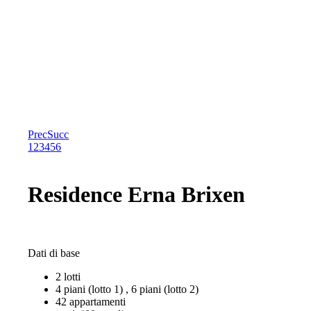
Prec
Succ
1
2
3
4
5
6
Residence Erna Brixen
Dati di base
2 lotti
4 piani (lotto 1) , 6 piani (lotto 2)
42 appartamenti