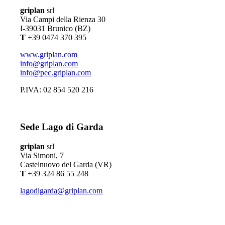
griplan
srl
Via Campi della Rienza 30
I-39031 Brunico (BZ)
T
+39 0474 370 395
www.griplan.com
info@griplan.com
info@pec.griplan.com
P.IVA: 02 854 520 216
Sede Lago di Garda
griplan
srl
Via Simoni, 7
Castelnuovo del Garda (VR)
T
+39 324 86 55 248
lagodigarda@griplan.com