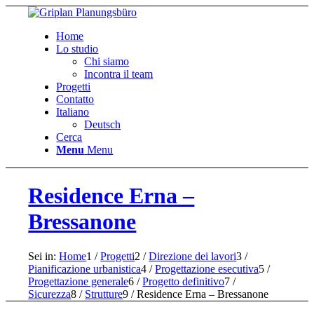
Home
Lo studio
Chi siamo
Incontra il team
Progetti
Contatto
Italiano
Deutsch
Cerca
Menu
Menu
Residence Erna –
Bressanone
Sei in:
Home
1
/
Progetti
2
/
Direzione dei lavori
3
/
Pianificazione urbanistica
4
/
Progettazione esecutiva
5
/
Progettazione generale
6
/
Progetto definitivo
7
/
Sicurezza
8
/
Strutture
9
/
Residence Erna – Bressanone