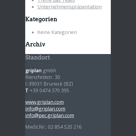
Treffe das Team
Unternehmenspräsentation
Kategorien
Keine Kategorien
Archiv
Standort
griplan
gmbh
Rienzfeldstr. 30
I-39031 Bruneck (BZ)
T
+39 0474 370 395
www.griplan.com
info@griplan.com
info@pec.griplan.com
MwSt.Nr.: 02 854 520 216