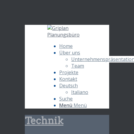
Home
Über uns
Unternehmenspräsentatio
Team
Projekte
Kontakt
Deutsch
Italiano
Suche
Menü
Menü
Technik