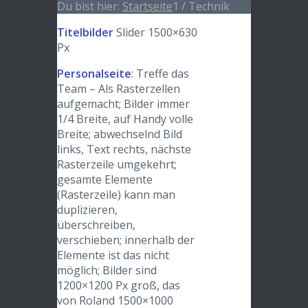
Du bist hier:
Startseite
1
/
Technik
Titelbilder
Slider 1500×630
Px
Personalseite
: Treffe das
Team – Als Rasterzellen
aufgemacht; Bilder immer
1/4 Breite, auf Handy volle
Breite; abwechselnd Bild
links, Text rechts, nächste
Rasterzeile umgekehrt;
gesamte Elemente
(Rasterzeile) kann man
duplizieren,
überschreiben,
verschieben; innerhalb der
Elemente ist das nicht
möglich; Bilder sind
1200×1200 Px groß, das
von Roland 1500×1000